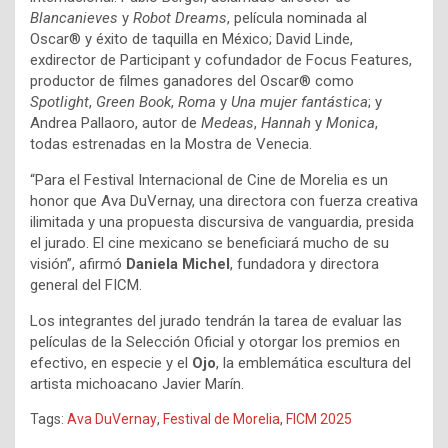
Blancanieves
y
Robot Dreams
, película nominada al
Oscar® y éxito de taquilla en México; David Linde,
exdirector de Participant y cofundador de Focus Features,
productor de filmes ganadores del Oscar® como
Spotlight
,
Green Book
,
Roma
y
Una mujer fantástica
; y
Andrea Pallaoro, autor de
Medeas
,
Hannah
y
Monica
,
todas estrenadas en la Mostra de Venecia.
“Para el Festival Internacional de Cine de Morelia es un
honor que Ava DuVernay, una directora con fuerza creativa
ilimitada y una propuesta discursiva de vanguardia, presida
el jurado. El cine mexicano se beneficiará mucho de su
visión”, afirmó
Daniela Michel
, fundadora y directora
general del FICM.
Los integrantes del jurado tendrán la tarea de evaluar las
películas de la Selección Oficial y otorgar los premios en
efectivo, en especie y el
Ojo
, la emblemática escultura del
artista michoacano Javier Marín.
Tags:
Ava DuVernay
,
Festival de Morelia
,
FICM 2025