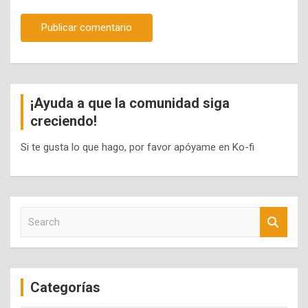
¡Ayuda a que la comunidad siga
creciendo!
Si te gusta lo que hago, por favor apóyame en Ko-fi
S
e
a
r
c
Categorías
h