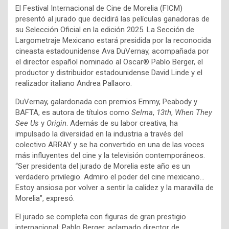
El Festival Internacional de Cine de Morelia (FICM)
presentó al jurado que decidirá las películas ganadoras de
su Selección Oficial en la edición 2025. La Sección de
Largometraje Mexicano estará presidida por la reconocida
cineasta estadounidense Ava DuVernay, acompañada por
el director español nominado al Oscar® Pablo Berger, el
productor y distribuidor estadounidense David Linde y el
realizador italiano Andrea Pallaoro.
DuVernay, galardonada con premios Emmy, Peabody y
BAFTA, es autora de títulos como
Selma
,
13th
,
When They
See Us
y
Origin
. Además de su labor creativa, ha
impulsado la diversidad en la industria a través del
colectivo ARRAY y se ha convertido en una de las voces
más influyentes del cine y la televisión contemporáneos.
“Ser presidenta del jurado de Morelia este año es un
verdadero privilegio. Admiro el poder del cine mexicano…
Estoy ansiosa por volver a sentir la calidez y la maravilla de
Morelia”, expresó.
El jurado se completa con figuras de gran prestigio
internacional: Pablo Berger, aclamado director de