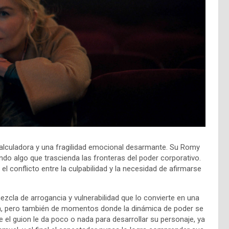
calculadora y una fragilidad emocional desarmante. Su Romy
ndo algo que trascienda las fronteras del poder corporativo.
l conflicto entre la culpabilidad y la necesidad de afirmarse
zcla de arrogancia y vulnerabilidad que lo convierte en una
sión, pero también de momentos donde la dinámica de poder se
 el guion le da poco o nada para desarrollar su personaje, ya