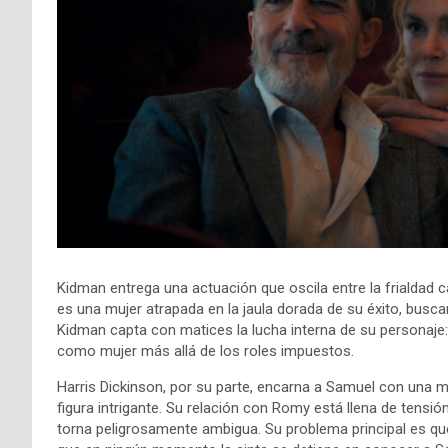
Kidman entrega una actuación que oscila entre la frialdad 
es una mujer atrapada en la jaula dorada de su éxito, busca
Kidman capta con matices la lucha interna de su personaje: e
como mujer más allá de los roles impuestos.
Harris Dickinson, por su parte, encarna a Samuel con una me
figura intrigante. Su relación con Romy está llena de ten
torna peligrosamente ambigua. Su problema principal es que