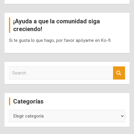
¡Ayuda a que la comunidad siga
creciendo!
Si te gusta lo que hago, por favor apóyame en Ko-fi
S
e
a
r
c
Categorías
h
Categorías