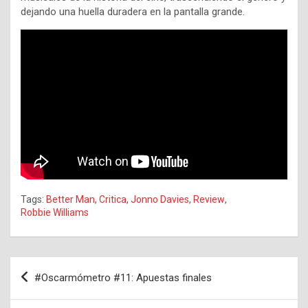
dejando una huella duradera en la pantalla grande.
Tags:
Better Man
,
Critica
,
Jonno Davies
,
Review
,
Robbie Williams
Navegación
#Oscarmómetro #11: Apuestas finales
de