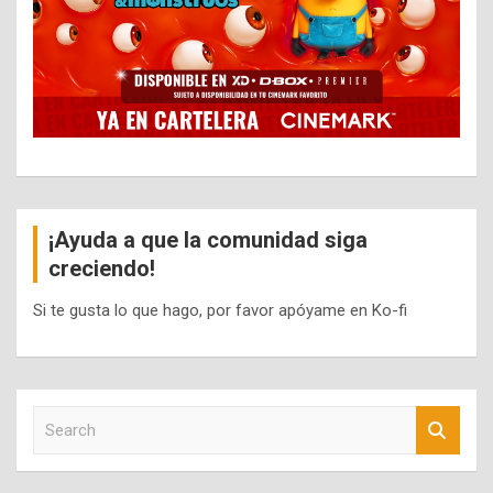
¡Ayuda a que la comunidad siga
creciendo!
Si te gusta lo que hago, por favor apóyame en Ko-fi
S
e
a
r