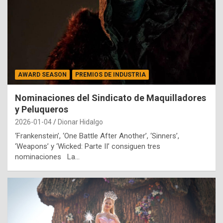
AWARD SEASON
PREMIOS DE INDUSTRIA
Nominaciones del Sindicato de Maquilladores
y Peluqueros
2026-01-04
Dionar Hidalgo
‘Frankenstein’, ‘One Battle After Another’, ‘Sinners’,
‘Weapons’ y ‘Wicked: Parte II’ consiguen tres
nominaciones La…