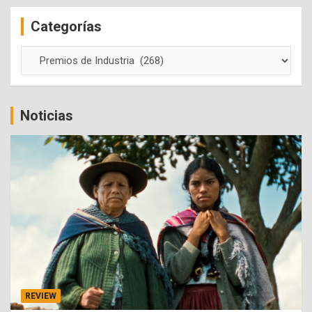
c
Categorías
h
Categorías
Noticias
REVIEW