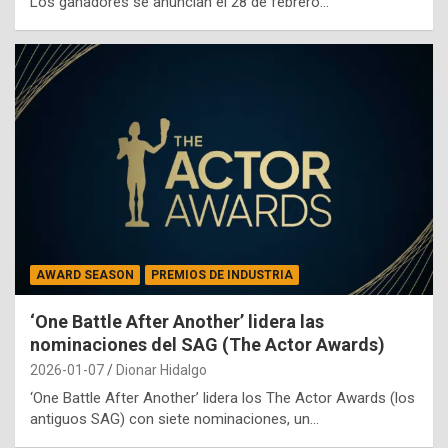
Los ganadores se anuncian el 28 de febrero…
AWARD SEASON
PREMIOS DE INDUSTRIA
‘One Battle After Another’ lidera las
nominaciones del SAG (The Actor Awards)
2026-01-07
Dionar Hidalgo
‘One Battle After Another’ lidera los The Actor Awards (los
antiguos SAG) con siete nominaciones, un…