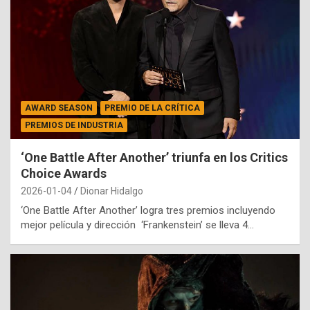
AWARD SEASON
PREMIO DE LA CRÍTICA
PREMIOS DE INDUSTRIA
‘One Battle After Another’ triunfa en los Critics
Choice Awards
2026-01-04
Dionar Hidalgo
‘One Battle After Another’ logra tres premios incluyendo
mejor película y dirección ‘Frankenstein’ se lleva 4…