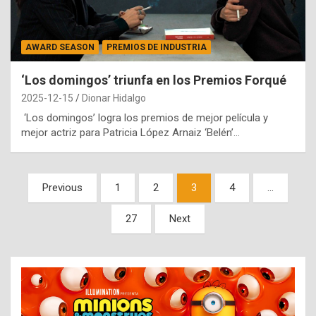
AWARD SEASON
PREMIOS DE INDUSTRIA
‘Los domingos’ triunfa en los Premios Forqué
2025-12-15
Dionar Hidalgo
‘Los domingos’ logra los premios de mejor película y
mejor actriz para Patricia López Arnaiz ‘Belén’…
Paginación
Previous
1
2
3
4
…
de
27
Next
entradas