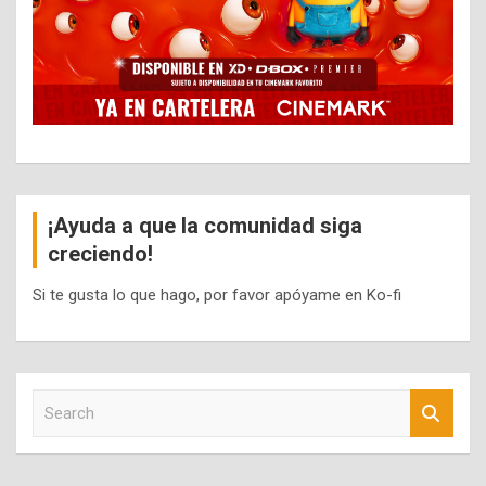
¡Ayuda a que la comunidad siga
creciendo!
Si te gusta lo que hago, por favor apóyame en Ko-fi
S
e
a
r