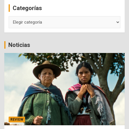
c
Categorías
h
Categorías
Noticias
REVIEW