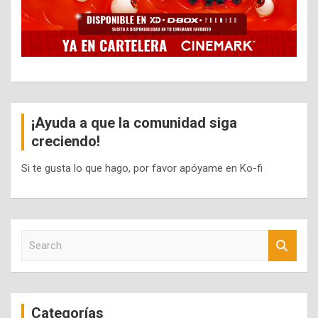
¡Ayuda a que la comunidad siga
creciendo!
Si te gusta lo que hago, por favor apóyame en Ko-fi
S
e
a
r
c
Categorías
h