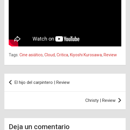
Tags:
Cine asiático
,
Cloud
,
Critica
,
Kiyoshi Kurosawa
,
Review
Navegación
El hijo del carpintero | Review
de
entradas
Christy | Review
Deja un comentario