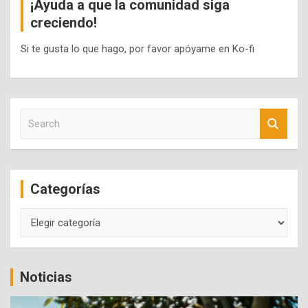
¡Ayuda a que la comunidad siga
creciendo!
Si te gusta lo que hago, por favor apóyame en Ko-fi
S
e
a
r
c
Categorías
h
Categorías
Noticias