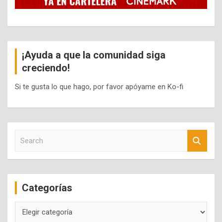
¡Ayuda a que la comunidad siga
creciendo!
Si te gusta lo que hago, por favor apóyame en Ko-fi
S
e
a
r
c
Categorías
h
Categorías