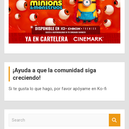
¡Ayuda a que la comunidad siga
creciendo!
Si te gusta lo que hago, por favor apóyame en Ko-fi
S
e
a