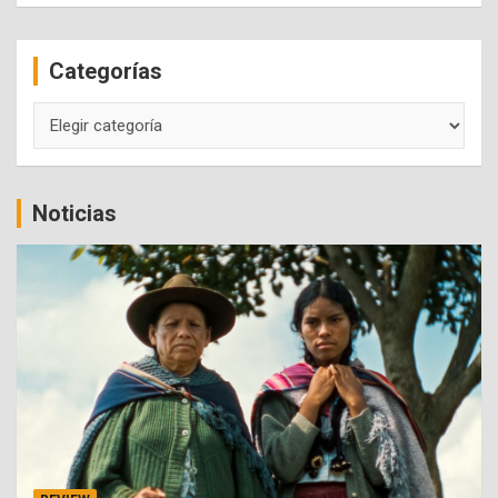
r
c
Categorías
h
Categorías
Noticias