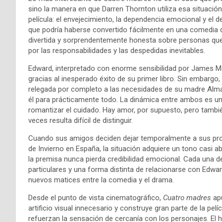
sino la manera en que Darren Thornton utiliza esa situació
película: el envejecimiento, la dependencia emocional y el
que podría haberse convertido fácilmente en una comedia d
divertida y sorprendentemente honesta sobre personas que 
por las responsabilidades y las despedidas inevitables.
Edward, interpretado con enorme sensibilidad por James M
gracias al inesperado éxito de su primer libro. Sin embargo
relegada por completo a las necesidades de su madre Alma,
él para prácticamente todo. La dinámica entre ambos es uno
romantizar el cuidado. Hay amor, por supuesto, pero tambi
veces resulta difícil de distinguir.
Cuando sus amigos deciden dejar temporalmente a sus propi
de Invierno en España, la situación adquiere un tono casi
la premisa nunca pierda credibilidad emocional. Cada una d
particulares y una forma distinta de relacionarse con Edwa
nuevos matices entre la comedia y el drama.
Desde el punto de vista cinematográfico,
Cuatro madres
apu
artificio visual innecesario y construye gran parte de la p
refuerzan la sensación de cercanía con los personajes. E