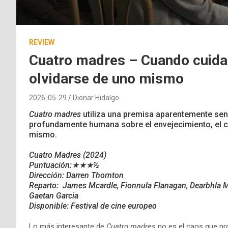
REVIEW
Cuatro madres – Cuando cuidar
olvidarse de uno mismo
2026-05-29
Dionar Hidalgo
Cuatro madres
utiliza una premisa aparentemente senci
profundamente humana sobre el envejecimiento, el cu
mismo.
Cuatro Madres
(2024)
Puntuación:★★★
½
Dirección: Darren Thornton
Reparto: James Mcardle, Fionnula Flanagan, Dearbhla M
Gaetan Garcia
Disponible: Festival de cine europeo
Lo más interesante de
Cuatro madres
no es el caos que pr