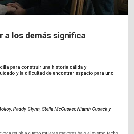
 a los demás significa
lla para construir una historia cálida y
idado y la dificultad de encontrar espacio para uno
olloy, Paddy Glynn, Stella McCusker, Niamh Cusack y
ovoca reunir a cuatro mujeres mayores bajo el mismo techo,