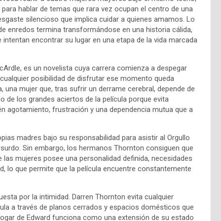
n para hablar de temas que rara vez ocupan el centro de una
 desgaste silencioso que implica cuidar a quienes amamos. Lo
e enredos termina transformándose en una historia cálida,
intentan encontrar su lugar en una etapa de la vida marcada
cArdle, es un novelista cuya carrera comienza a despegar
, cualquier posibilidad de disfrutar ese momento queda
 una mujer que, tras sufrir un derrame cerebral, depende de
 de los grandes aciertos de la película porque evita
én agotamiento, frustración y una dependencia mutua que a
as madres bajo su responsabilidad para asistir al Orgullo
 absurdo. Sin embargo, los hermanos Thornton consiguen que
e las mujeres posee una personalidad definida, necesidades
rd, lo que permite que la película encuentre constantemente
esta por la intimidad. Darren Thornton evita cualquier
elícula a través de planos cerrados y espacios domésticos que
l hogar de Edward funciona como una extensión de su estado