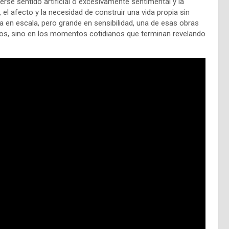
se sentido artificial o excesivamente sentimental y la
, el afecto y la necesidad de construir una vida propia sin
 en escala, pero grande en sensibilidad, una de esas obras
os, sino en los momentos cotidianos que terminan revelando