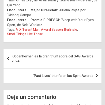
Yawn of History’, de Aliyar Rasti y ‘Some Rain Must Fall’, de
Qiu Yang
Encounters – Mejor Dirección:
Juliana Rojas por
‘Cidade; Campo’
Encounters – Premio FIPRESCI:
‘Sleep with Your Eyes
Open’, de Nele Wohlatz
Tags:
A Different Man
,
Award Season
,
Berlinale
,
Small Things Like These
Navegación
‘Oppenheimer’ es la gran triunfadora del SAG Awards
de
2024
entradas
‘Past Lives’ triunfa en los Spirit Awards
Deja un comentario