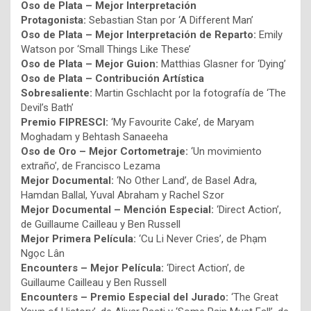
Oso de Plata – Mejor Interpretación
Protagonista:
Sebastian Stan por ‘A Different Man’
Oso de Plata – Mejor Interpretación de Reparto:
Emily
Watson por ‘Small Things Like These’
Oso de Plata – Mejor Guion:
Matthias Glasner for ‘Dying’
Oso de Plata – Contribución Artística
Sobresaliente:
Martin Gschlacht por la fotografía de ‘The
Devil’s Bath’
Premio FIPRESCI:
‘My Favourite Cake’, de Maryam
Moghadam y Behtash Sanaeeha
Oso de Oro – Mejor Cortometraje:
‘Un movimiento
extraño’, de Francisco Lezama
Mejor Documental:
‘No Other Land’, de Basel Adra,
Hamdan Ballal, Yuval Abraham y Rachel Szor
Mejor Documental – Mención Especial:
‘Direct Action’,
de Guillaume Cailleau y Ben Russell
Mejor Primera Película:
‘Cu Li Never Cries’, de Phạm
Ngọc Lân
Encounters – Mejor Película:
‘Direct Action’, de
Guillaume Cailleau y Ben Russell
Encounters – Premio Especial del Jurado:
‘The Great