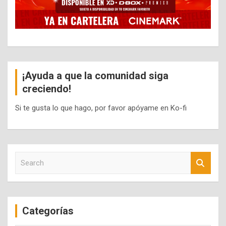
¡Ayuda a que la comunidad siga
creciendo!
Si te gusta lo que hago, por favor apóyame en Ko-fi
S
e
a
r
c
Categorías
h