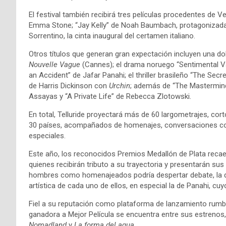
El festival también recibirá tres películas procedentes de
Emma Stone; “Jay Kelly” de Noah Baumbach, protagonizada
Sorrentino, la cinta inaugural del certamen italiano.
Otros títulos que generan gran expectación incluyen una do
Nouvelle Vague
(Cannes); el drama noruego “Sentimental Va
an Accident” de Jafar Panahi; el thriller brasileño “The Sec
de Harris Dickinson con
Urchin
; además de “The Mastermind”
Assayas y “A Private Life” de Rebecca Zlotowski.
En total, Telluride proyectará más de 60 largometrajes, c
30 países, acompañados de homenajes, conversaciones con
especiales.
Este año, los reconocidos Premios Medallón de Plata reca
quienes recibirán tributo a su trayectoria y presentarán su
hombres como homenajeados podría despertar debate, la dire
artística de cada uno de ellos, en especial la de Panahi, cuyo 
Fiel a su reputación como plataforma de lanzamiento rumbo 
ganadora a Mejor Película se encuentra entre sus estreno
Nomadland
y
La forma del agua
.