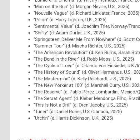
“Man on the Run” (d. Morgan Neville, U.S., 2025)
“Nouvelle Vague” (d. Richard Linklater, France, 2025)
“Pillion” (d. Harry Lighton, U.K., 2025)
“Sentimental Value” (d. Joachim Trier, Norway/Fr
“Shifty” (d. Adam Curtis, U.K., 2025)
“Springsteen: Deliver Me From Nowhere” (d. Scott Co
“Summer Tour” (d. Mischa Richter, U.S., 2025)
“The American Revolution” (d. Ken Burns, Sarah Botst
“The Bend in the River” (d. Robb Moss, U.S., 2025)
“The Cycle of Love” (d. Orlando von Einsiedel, U.K./
“The History of Sound” (d. Oliver Hermanus, U.S., 20
“The Mastermind” (d. Kelly Reichardt, U.S., 2025)
“The New Yorker at 100” (d. Marshall Curry, U.S., 202
“The Reserve” (d. Pablo Pérez Lombardini, Mexico/Q
“The Secret Agent” (d. Kleber Mendonça Filho, Braz
“This Is Not a Drill” (d. Oren Jacoby, U.S., 2025)
“Tuner” (d. Daniel Roher, U.S./Canada, 2025)
“Urchin” (d. Harris Dickinson, U.K., 2025)