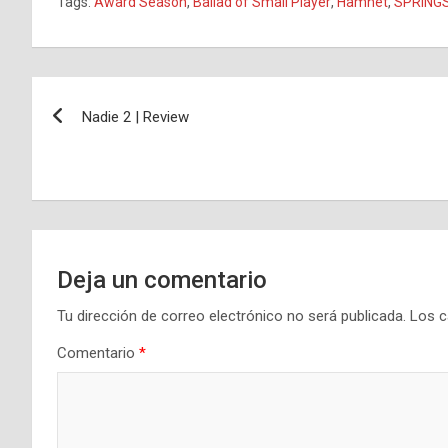
Tags:
Award Season
,
Ballad of Small Player
,
Hamnet
,
SPRING
Navegación
Nadie 2 | Review
de
entradas
Deja un comentario
Tu dirección de correo electrónico no será publicada.
Los c
Comentario
*