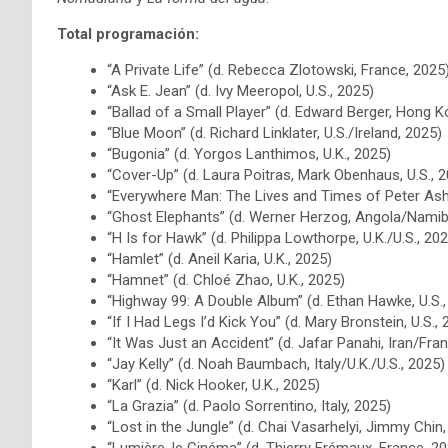
Total programación:
“A Private Life” (d. Rebecca Zlotowski, France, 2025
“Ask E. Jean” (d. Ivy Meeropol, U.S., 2025)
“Ballad of a Small Player” (d. Edward Berger, Hong
“Blue Moon” (d. Richard Linklater, U.S./Ireland, 2025)
“Bugonia” (d. Yorgos Lanthimos, U.K., 2025)
“Cover-Up” (d. Laura Poitras, Mark Obenhaus, U.S., 
“Everywhere Man: The Lives and Times of Peter Asher”
“Ghost Elephants” (d. Werner Herzog, Angola/Namibi
“H Is for Hawk” (d. Philippa Lowthorpe, U.K./U.S., 20
“Hamlet” (d. Aneil Karia, U.K., 2025)
“Hamnet” (d. Chloé Zhao, U.K., 2025)
“Highway 99: A Double Album” (d. Ethan Hawke, U.S.,
“If I Had Legs I’d Kick You” (d. Mary Bronstein, U.S., 
“It Was Just an Accident” (d. Jafar Panahi, Iran/F
“Jay Kelly” (d. Noah Baumbach, Italy/U.K./U.S., 2025)
“Karl” (d. Nick Hooker, U.K., 2025)
“La Grazia” (d. Paolo Sorrentino, Italy, 2025)
“Lost in the Jungle” (d. Chai Vasarhelyi, Jimmy Chi
“Lumière, le Cinéma” (d. Thierry Frémaux, France, 2