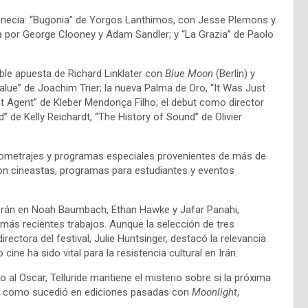
 Venecia: “Bugonia” de Yorgos Lanthimos, con Jesse Plemons y
 por George Clooney y Adam Sandler; y “La Grazia” de Paolo
ble apuesta de Richard Linklater con
Blue Moon
(Berlín) y
lue” de Joachim Trier; la nueva Palma de Oro, “It Was Just
ret Agent” de Kleber Mendonça Filho; el debut como director
 de Kelly Reichardt, “The History of Sound” de Olivier
ortometrajes y programas especiales provenientes de más de
 cineastas, programas para estudiantes y eventos
erán en Noah Baumbach, Ethan Hawke y Jafar Panahi,
s más recientes trabajos. Aunque la selección de tres
ctora del festival, Julie Huntsinger, destacó la relevancia
cine ha sido vital para la resistencia cultural en Irán.
al Oscar, Telluride mantiene el misterio sobre si la próxima
s, como sucedió en ediciones pasadas con
Moonlight
,