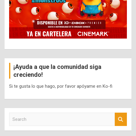
¡Ayuda a que la comunidad siga
creciendo!
Si te gusta lo que hago, por favor apóyame en Ko-fi
S
e
a
r