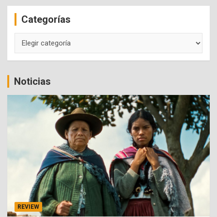
c
Categorías
h
Categorías
Noticias
REVIEW