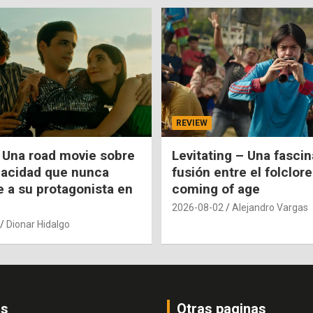
REVIEW
 Una road movie sobre
Levitating – Una fasci
pacidad que nunca
fusión entre el folclore
e a su protagonista en
coming of age
2026-08-02
Alejandro Vargas
Dionar Hidalgo
os
Otras paginas