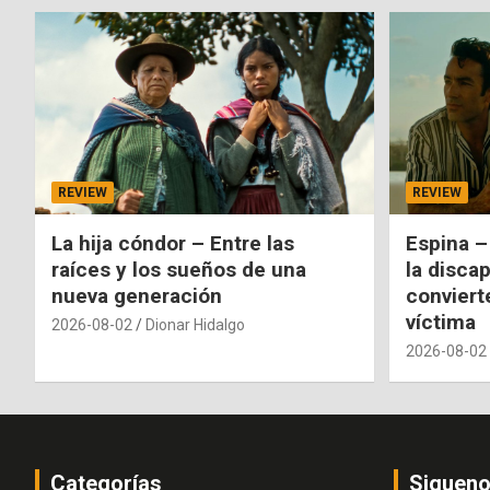
REVIEW
REVIEW
La hija cóndor – Entre las
Espina –
raíces y los sueños de una
la disca
nueva generación
conviert
víctima
2026-08-02
Dionar Hidalgo
2026-08-02
Categorías
Siguen