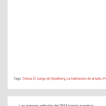
Tags:
Critica
,
El Juego de Spielberg
,
La habitación de al lado
,
P
Navegación
Las mejores películas del 2024 (según nuestros