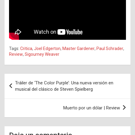
Tags:
Critica
,
Joel Edgerton
,
Master Gardener
,
Paul Schrader
,
Review
,
Sigourney Weaver
Navegación
Tráiler de ‘The Color Purple’: Una nueva versión en
de
musical del clásico de Steven Spielberg
entradas
Muerto por un dólar | Review