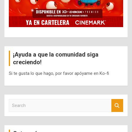
¡Ayuda a que la comunidad siga
creciendo!
Si te gusta lo que hago, por favor apóyame en Ko-fi
S
e
a
r
c