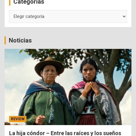
Categorías
h
Categorías
Noticias
REVIEW
La hija cóndor – Entre las raíces y los sueños