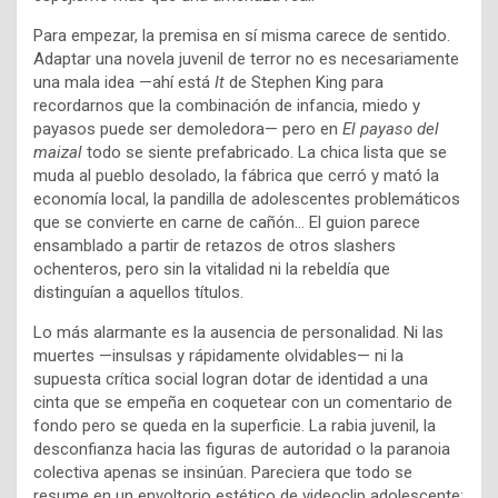
Para empezar, la premisa en sí misma carece de sentido.
Adaptar una novela juvenil de terror no es necesariamente
una mala idea —ahí está
It
de Stephen King para
recordarnos que la combinación de infancia, miedo y
payasos puede ser demoledora— pero en
El payaso del
maizal
todo se siente prefabricado. La chica lista que se
muda al pueblo desolado, la fábrica que cerró y mató la
economía local, la pandilla de adolescentes problemáticos
que se convierte en carne de cañón… El guion parece
ensamblado a partir de retazos de otros slashers
ochenteros, pero sin la vitalidad ni la rebeldía que
distinguían a aquellos títulos.
Lo más alarmante es la ausencia de personalidad. Ni las
muertes —insulsas y rápidamente olvidables— ni la
supuesta crítica social logran dotar de identidad a una
cinta que se empeña en coquetear con un comentario de
fondo pero se queda en la superficie. La rabia juvenil, la
desconfianza hacia las figuras de autoridad o la paranoia
colectiva apenas se insinúan. Pareciera que todo se
resume en un envoltorio estético de videoclip adolescente: