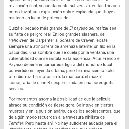
revelación final, supuestamente subversiva, es tan forzada
como trivial, una explicación sobre-explicada que diluye el
misterio en lugar de potenciarlo.
Quizá el pecado más grande de
El payaso del maizal
sea
su falta de peligro real. En los grandes slashers, del
Halloween
de Carpenter al
Scream
de Craven, existe
siempre una atmósfera de amenaza latente: un filo en la
oscuridad, una sombra que se cuela por la ventana, una
vulnerabilidad que se instala en la audiencia. Aquí, Frendo el
Payaso debería encarnar esa figura del monstruo local
convertido en leyenda urbana, pero termina siendo solo
otro disfraz. La motosierra, la máscara, el maizal:
iconografía de serie B desperdiciada en una coreografía
sin alma.
Por momentos asoma la posibilidad de que la película
abrace su condición de fiesta gore. Se intuye en ciertas
muertes y en la pulsión anárquica de los adolescentes, que
de algún modo recuerdan a la travesura nihilista de
Terrifier
. Pero hasta ahí. No hay suficiente audacia para el