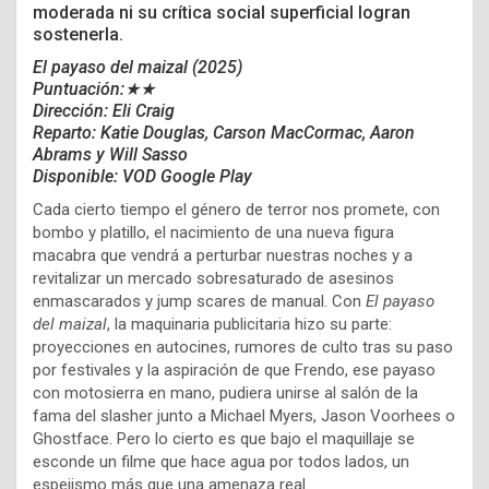
moderada ni su crítica social superficial logran
sostenerla.
El payaso del maizal
(2025)
Puntuación:★★
Dirección: Eli Craig
Reparto:
Katie Douglas, Carson MacCormac, Aaron
Abrams y Will Sasso
Disponible: VOD Google Play
Cada cierto tiempo el género de terror nos promete, con
bombo y platillo, el nacimiento de una nueva figura
macabra que vendrá a perturbar nuestras noches y a
revitalizar un mercado sobresaturado de asesinos
enmascarados y jump scares de manual. Con
El payaso
del maizal
, la maquinaria publicitaria hizo su parte:
proyecciones en autocines, rumores de culto tras su paso
por festivales y la aspiración de que Frendo, ese payaso
con motosierra en mano, pudiera unirse al salón de la
fama del slasher junto a Michael Myers, Jason Voorhees o
Ghostface. Pero lo cierto es que bajo el maquillaje se
esconde un filme que hace agua por todos lados, un
espejismo más que una amenaza real.