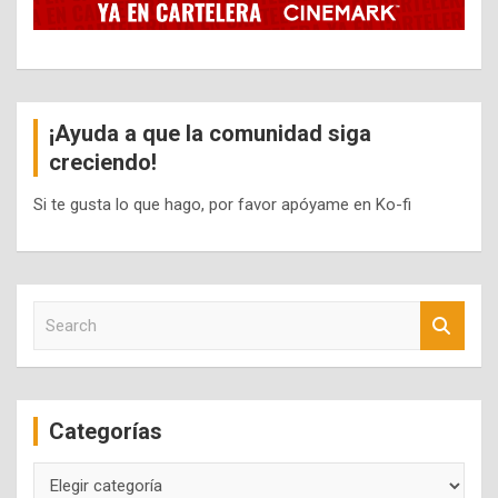
¡Ayuda a que la comunidad siga
creciendo!
Si te gusta lo que hago, por favor apóyame en Ko-fi
S
e
a
r
c
Categorías
h
Categorías