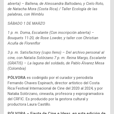
abierta) – Ballena, de Alessandra Baltodano, y
Cielo Roto,
de Natacha Mora (Costa Rica) / Taller Ecología de las
palabras, con Wimblu
SÁBADO 1 DE MARZO
1 p. m. Doma, Escalante (Con inscripción abierta) –
Bouquets 11-20, de Rose Lowder, y taller con
Christian
Acuña de Florenflor
3 p. m. Satisfactory (cupo lleno) – Del archivo personal al
cine, con Natalia Solórzano
7 p. m. Reina Margo, Escalante
(GRATIS) – La laguna del soldado, de Pablo Álvarez Mesa
(Colombia)
PÓLVORA
es codirigido por el curador y periodista
Fernando Chaves Espinach, director
artístico del Costa
Rica Festival Internacional de Cine del 2020 al 2024, y por
Natalia Solórzano,
cineasta, profesora y exprogramadora
del CRFIC. Es producido por la gestora cultural y
productora Laura Castillo.
PÓLVORA – Fiesta de Cine e Ideas, en esta edición de