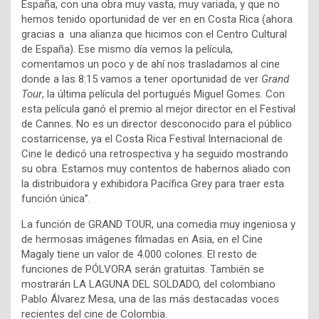
España, con una obra muy
vasta, muy variada, y que no
hemos tenido oportunidad de ver en en Costa Rica (ahora
gracias a
una alianza que hicimos con el Centro Cultural
de España). Ese mismo día vemos la película,
comentamos un poco y de ahí nos trasladamos al cine
donde a las 8:15 vamos a tener oportunidad
de ver
Grand
Tour
, la última película del portugués Miguel Gomes. Con
esta película ganó el
premio al mejor director en el Festival
de Cannes. No es un director desconocido para el público
costarricense, ya el Costa Rica Festival Internacional de
Cine le dedicó una retrospectiva y ha
seguido mostrando
su obra. Estamos muy contentos de habernos aliado con
la distribuidora y
exhibidora Pacífica Grey para traer esta
función única”.
La función de GRAND TOUR, una comedia muy ingeniosa y
de hermosas imágenes filmadas en
Asia, en el Cine
Magaly tiene un valor de 4.000 colones. El resto de
funciones de PÓLVORA
serán gratuitas. También se
mostrarán LA LAGUNA DEL SOLDADO, del colombiano
Pablo
Álvarez Mesa, una de las más destacadas voces
recientes del cine de Colombia.