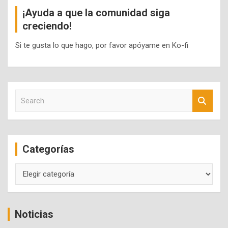
¡Ayuda a que la comunidad siga
creciendo!
Si te gusta lo que hago, por favor apóyame en Ko-fi
S
e
a
r
c
Categorías
h
Categorías
Noticias