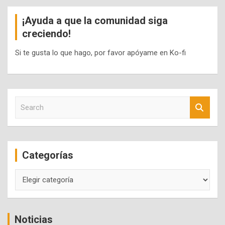
¡Ayuda a que la comunidad siga
creciendo!
Si te gusta lo que hago, por favor apóyame en Ko-fi
S
e
a
r
c
Categorías
h
Categorías
Noticias