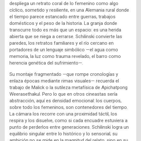
despliega un retrato coral de lo femenino como algo
cíclico, sometido y resiliente, en una Alemania rural donde
el tiempo parece estancado entre guerras, trabajos
domésticos y el peso de la historia. La granja donde
transcurre todo es más que un espacio: es una herida
abierta que se niega a cerrarse. Schilinski convierte las
paredes, los retratos familiares y el río cercano en
portadores de un lenguaje simbólico —el agua como
memoria, la luz como trauma revelado, el barro como
herencia genética del sufrimiento—.
Su montaje fragmentado —que rompe cronologías y
enlaza épocas mediante rimas visuales— recuerda el
trabajo de Malick o la sutileza metafísica de Apichatpong
Weerasethakul. Pero lo que en otros cineastas sería
abstracción, aquí es densidad emocional: los cuerpos,
sobre todo los femeninos, son contenedores del tiempo.
La cámara los recorre con una proximidad táctil, los
respira y los disuelve, como si cada encuadre estuviera a
punto de perderlos entre generaciones. Schilinski logra un
equilibrio singular entre lo histórico y lo sensorial; su
ambición no se mide en la magnitud del relato, sino en su