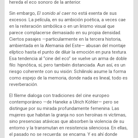
hereda el eco sonoro de la anterior.
Sin embargo,
El sonido al caer
no está exenta de sus
excesos. La película, en su ambición poética, a veces cae
en la reiteración simbólica o en un lirismo visual que
parece complacerse demasiado en su propia densidad.
Ciertos pasajes —particularmente en la tercera historia,
ambientada en la Alemania del Este— abusan del montaje
elíptico hasta el punto de diluir la emoción en pura textura.
Esa tendencia al “cine del eco” se vuelve un arma de doble
filo: hipnótica, sí, pero también distanciada. Aun así, es un
riesgo coherente con su visión: Schilinski asume la forma
como espejo de la memoria, donde nada es lineal, todo es
reverberación.
El fileme dialoga con tradiciones del cine europeo
contemporáneo —de Haneke a Ulrich Köhler— pero se
distingue por su mirada profundamente femenina. Las
mujeres que habitan la granja no son heroínas ni víctimas,
sino presencias atávicas que absorben la violencia de su
entorno y la transmutan en resistencia silenciosa. En ellas,
el pasado no se recuerda: se encarna. Y es ahí donde