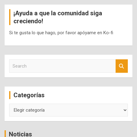
¡Ayuda a que la comunidad siga
creciendo!
Si te gusta lo que hago, por favor apóyame en Ko-fi
S
e
a
r
c
Categorías
h
Categorías
Noticias