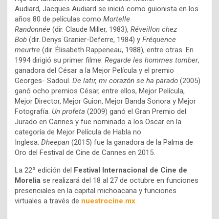
Audiard, Jacques Audiard se inició como guionista en los
años 80 de películas como
Mortelle
Randonnée
(dir. Claude Miller, 1983),
Réveillon chez
Bob
(dir. Denys Granier-Deferre, 1984) y
Fréquence
meurtre
(dir. Élisabeth Rappeneau, 1988), entre otras. En
1994 dirigió su primer filme:
Regarde les hommes tomber
,
ganadora del César a la Mejor Película y el premio
Georges- Sadoul.
De latir, mi corazón se ha parado
(2005)
ganó ocho premios César, entre ellos, Mejor Película,
Mejor Director, Mejor Guion, Mejor Banda Sonora y Mejor
Fotografía.
Un profeta
(2009) ganó el Gran Premio del
Jurado en Cannes y fue nominado a los Oscar en la
categoría de Mejor Película de Habla no
Inglesa.
Dheepan
(2015) fue la ganadora de la Palma de
Oro del Festival de Cine de Cannes en 2015.
La 22ª edición del
Festival Internacional de Cine de
Morelia
se realizará del 18 al 27 de octubre en funciones
presenciales en la capital michoacana y funciones
virtuales a través de
nuestrocine.mx
.