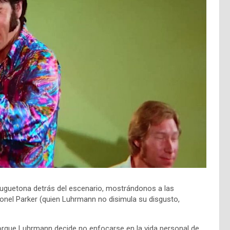
uguetona detrás del escenario, mostrándonos a las
ronel Parker (quien Luhrmann no disimula su disgusto,
rque Luhrmann decide no enfocarse en la vida personal de