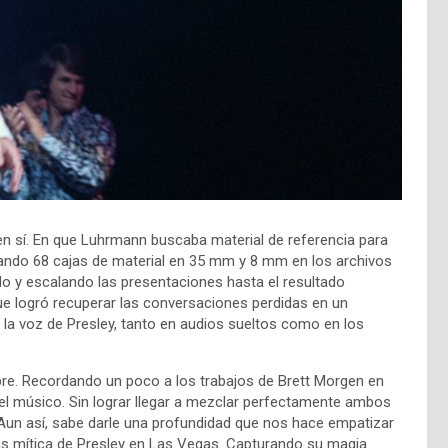
en sí. En que Luhrmann buscaba material de referencia para
ntrando 68 cajas de material en 35 mm y 8 mm en los archivos
o y escalando las presentaciones hasta el resultado
ue logró recuperar las conversaciones perdidas en un
 la voz de Presley, tanto en audios sueltos como en los
bre. Recordando un poco a los trabajos de Brett Morgen en
 el músico. Sin lograr llegar a mezclar perfectamente ambos
Aun así, sabe darle una profundidad que nos hace empatizar
más mítica de Presley en Las Vegas. Capturando su magia