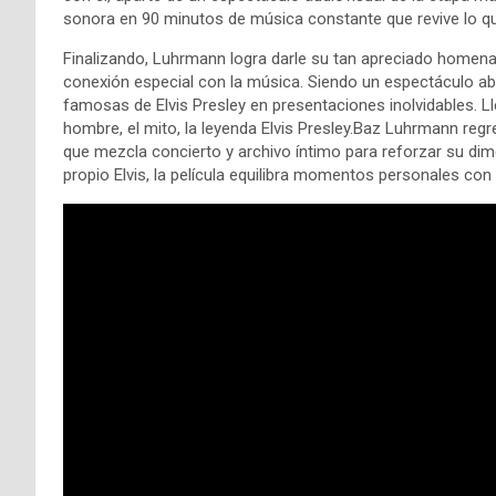
sonora en 90 minutos de música constante que revive lo qu
Finalizando, Luhrmann logra darle su tan apreciado homenaj
conexión especial con la música. Siendo un espectáculo ab
famosas de Elvis Presley en presentaciones inolvidables. Ll
hombre, el mito, la leyenda Elvis Presley.Baz Luhrmann reg
que mezcla concierto y archivo íntimo para reforzar su dime
propio Elvis, la película equilibra momentos personales co