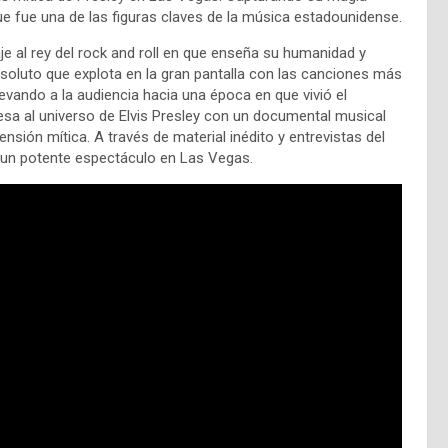
e fue una de las figuras claves de la música estadounidense.
e al rey del rock and roll en que enseña su humanidad y
soluto que explota en la gran pantalla con las canciones más
evando a la audiencia hacia una época en que vivió el
resa al universo de Elvis Presley con un documental musical
nsión mítica. A través de material inédito y entrevistas del
n un potente espectáculo en Las Vegas.