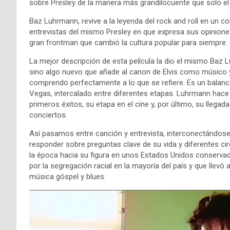
sobre Presley de la manera más grandilocuente que solo el
Baz Luhrmann, revive a la leyenda del rock and roll en un c
entrevistas del mismo Presley en que expresa sus opiniones,
gran frontman que cambió la cultura popular para siempre.
La mejor descripción de esta película la dio el mismo Baz
sino algo nuevo que añade al canon de Elvis como músico y
comprendo perfectamente a lo que se refiere. Es un balance
Vegas, intercalado entre diferentes etapas. Luhrmann hace un
primeros éxitos, su etapa en el cine y, por último, su llegad
conciertos.
Así pasamos entre canción y entrevista, interconectándos
responder sobre preguntas clave de su vida y diferentes c
la época hacia su figura en unos Estados Unidos conservad
por la segregación racial en la mayoría del país y que llevó 
música góspel y blues.