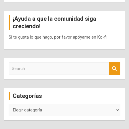
¡Ayuda a que la comunidad siga
creciendo!
Si te gusta lo que hago, por favor apóyame en Ko-fi
S
e
a
r
c
Categorías
h
Categorías