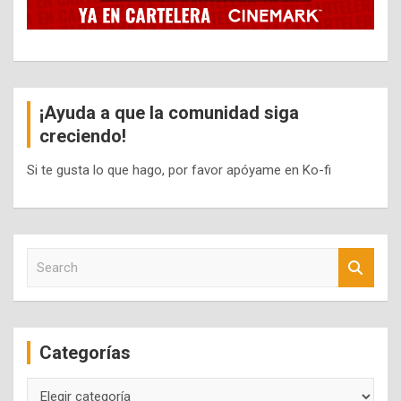
¡Ayuda a que la comunidad siga
creciendo!
Si te gusta lo que hago, por favor apóyame en Ko-fi
S
e
a
r
c
Categorías
h
Categorías