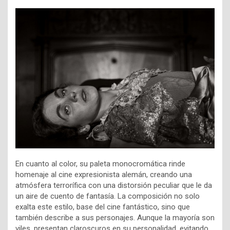
En cuanto al color, su paleta monocromática rinde
homenaje al cine expresionista alemán, creando una
atmósfera terrorífica con una distorsión peculiar que le da
un aire de cuento de fantasía. La composición no solo
exalta este estilo, base del cine fantástico, sino que
también describe a sus personajes. Aunque la mayoría son
viles, presentan claroscuros en su personalidad, evitando