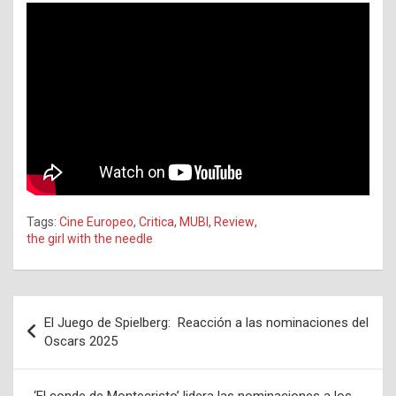
Tags:
Cine Europeo
,
Critica
,
MUBI
,
Review
,
the girl with the needle
Navegación
El Juego de Spielberg: Reacción a las nominaciones del
de
Oscars 2025
entradas
‘El conde de Montecristo’ lidera las nominaciones a los