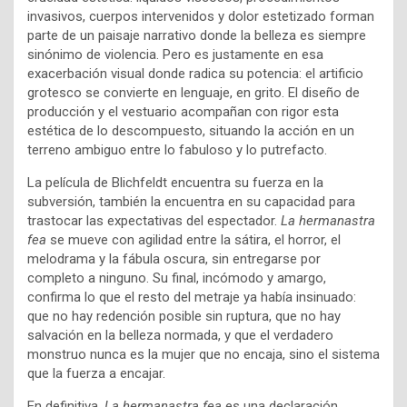
invasivos, cuerpos intervenidos y dolor estetizado forman
parte de un paisaje narrativo donde la belleza es siempre
sinónimo de violencia. Pero es justamente en esa
exacerbación visual donde radica su potencia: el artificio
grotesco se convierte en lenguaje, en grito. El diseño de
producción y el vestuario acompañan con rigor esta
estética de lo descompuesto, situando la acción en un
terreno ambiguo entre lo fabuloso y lo putrefacto.
La película de Blichfeldt encuentra su fuerza en la
subversión, también la encuentra en su capacidad para
trastocar las expectativas del espectador.
La hermanastra
fea
se mueve con agilidad entre la sátira, el horror, el
melodrama y la fábula oscura, sin entregarse por
completo a ninguno. Su final, incómodo y amargo,
confirma lo que el resto del metraje ya había insinuado:
que no hay redención posible sin ruptura, que no hay
salvación en la belleza normada, y que el verdadero
monstruo nunca es la mujer que no encaja, sino el sistema
que la fuerza a encajar.
En definitiva,
La hermanastra fea
es una declaración