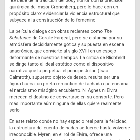
fea
bebe de la tradición del body horror con la precisión
quirúrgica del mejor Cronenberg, pero lo hace con un
propósito claro: evidenciar la violencia estructural que
subyace a la construcción de lo femenino.
La película dialoga con obras recientes como
The
Substance
de Coralie Fargeat, pero se distancia por su
atmósfera decididamente gótica y su puesta en escena
anacrónica, que convierte al siglo XVIII en un espejo
deformante de nuestros tiempos. La crítica de Blichfeldt
se dirige tanto al ideal estético como al dispositivo
narrativo que lo perpetúa: el príncipe Julian (Isac
Calmroth), supuesto objeto de deseo, resulta ser una
figura hueca, un poeta romántico de fachada que encarna
el narcisismo misógino encubierto. Ni Agnes ni Elvira
merecen el destino de convertirse en su consorte. Pero
más importante aún: ninguna de ellas quiere realmente
serlo.
En este relato donde no hay espacio real para la felicidad,
la estructura del cuento de hadas se tuerce hasta volverse
irreconocible. Myren, en el rol de Elvira, ofrece una