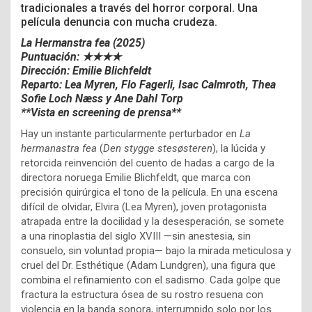
tradicionales a través del horror corporal. Una
película denuncia con mucha crudeza.
La Hermanstra fea (2025)
Puntuación: ★★★★
Dirección: Emilie Blichfeldt
Reparto:
Lea Myren, Flo Fagerli, Isac Calmroth, Thea
Sofie Loch Næss y Ane Dahl Torp
**Vista en screening de prensa**
Hay un instante particularmente perturbador en
La
hermanastra fea
(
Den stygge stesøsteren
), la lúcida y
retorcida reinvención del cuento de hadas a cargo de la
directora noruega Emilie Blichfeldt, que marca con
precisión quirúrgica el tono de la película. En una escena
difícil de olvidar, Elvira (Lea Myren), joven protagonista
atrapada entre la docilidad y la desesperación, se somete
a una rinoplastia del siglo XVIII —sin anestesia, sin
consuelo, sin voluntad propia— bajo la mirada meticulosa y
cruel del Dr. Esthétique (Adam Lundgren), una figura que
combina el refinamiento con el sadismo. Cada golpe que
fractura la estructura ósea de su rostro resuena con
violencia en la banda sonora, interrumpido solo por los