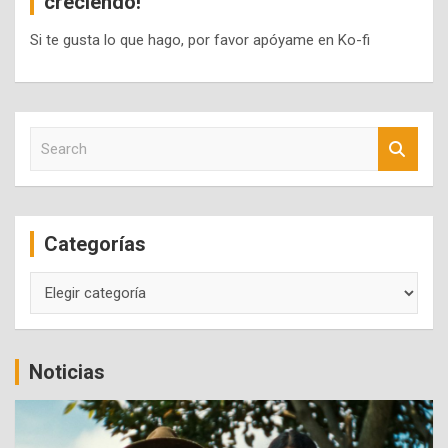
creciendo!
Si te gusta lo que hago, por favor apóyame en Ko-fi
S
e
a
r
c
Categorías
h
Categorías
Noticias