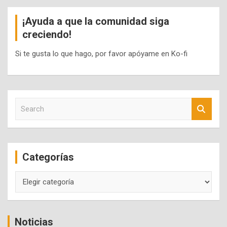
¡Ayuda a que la comunidad siga
creciendo!
Si te gusta lo que hago, por favor apóyame en Ko-fi
S
e
a
r
c
Categorías
h
Categorías
Noticias