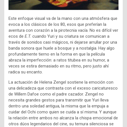
Este enfoque visual va de la mano con una atmósfera que
evoca a los clásicos de los 80, esos que preferían la
aventura con corazón a la pirotecnia vacía. No es difícil ver
ecos de
E.T.
cuando Yuri y su criatura se comunican a
través de sonidos casi mágicos, ni dejarse arrullar por una
banda sonora que huele a bosque y a nostalgia. Hay algo
profundamente tierno en la forma en que la película
abraza la imperfección: a ratos titubea en su humor, a
veces se estira demasiado en su ritmo, pero justo ahí
radica su encanto.
La actuación de Helena Zengel sostiene la emoción con
una delicadeza que contrasta con el exceso caricaturesco
de Willem Dafoe como el padre cazador. Zengel no
necesita grandes gestos para transmitir que Yuri lleva
dentro una soledad antigua, la misma que la empuja a
cuidar del Ochi como quien se cuida a sí misma. Y aunque
la relación entre ambos no alcanza la chispa emocional de
otros dúos legendarios del cine, su ternura silenciosa se