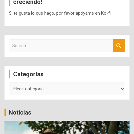
creciendo!
Si te gusta lo que hago, por favor apóyame en Ko-fi
S
e
a
r
c
Categorías
h
Categorías
Noticias