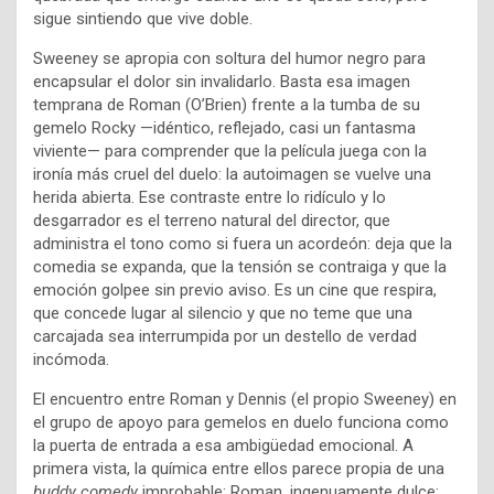
sigue sintiendo que vive doble.
Sweeney se apropia con soltura del humor negro para
encapsular el dolor sin invalidarlo. Basta esa imagen
temprana de Roman (O’Brien) frente a la tumba de su
gemelo Rocky —idéntico, reflejado, casi un fantasma
viviente— para comprender que la película juega con la
ironía más cruel del duelo: la autoimagen se vuelve una
herida abierta. Ese contraste entre lo ridículo y lo
desgarrador es el terreno natural del director, que
administra el tono como si fuera un acordeón: deja que la
comedia se expanda, que la tensión se contraiga y que la
emoción golpee sin previo aviso. Es un cine que respira,
que concede lugar al silencio y que no teme que una
carcajada sea interrumpida por un destello de verdad
incómoda.
El encuentro entre Roman y Dennis (el propio Sweeney) en
el grupo de apoyo para gemelos en duelo funciona como
la puerta de entrada a esa ambigüedad emocional. A
primera vista, la química entre ellos parece propia de una
buddy comedy
improbable: Roman, ingenuamente dulce;