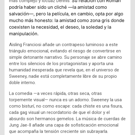
Su relación con Roman
más complejo y locuaz Dennis.
podría haber sido un cliché —la amistad como
salvación—, pero la película, en cambio, opta por algo
mucho más honesto: la amistad como zona gris donde
coexisten la necesidad, el deseo, la soledad y la
manipulación.
Aisling Franciosi añade un contrapeso luminoso a este
triángulo emocional, evitando el riesgo de convertirse en
simple detonante narrativo. Su personaje se abre camino
entre los silencios de los protagonistas y aporta una
humanidad inesperada que revela que, en el universo de
Sweeney, nadie está completamente libre de su propio
doble interno.
La comedia —a veces rápida, otras seca, otras
torpemente visual— nunca es un adorno. Sweeney la usa
como bisturí, no como escape: cada chiste es una fisura,
cada gag visual un recordatorio de que el dolor y el
absurdo son hermanos gemelos. La música de cuerdas de
Jung Jae-Il añade una capa de sofisticación emocional
que acompaña la tensión creciente sin subrayarla.