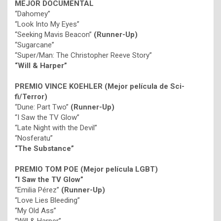
MEJOR DOCUMENTAL
“Dahomey”
“Look Into My Eyes”
“Seeking Mavis Beacon”
(Runner-Up)
“Sugarcane”
“Super/Man: The Christopher Reeve Story”
“Will & Harper”
PREMIO VINCE KOEHLER (Mejor película de Sci-
fi/Terror)
“Dune: Part Two”
(Runner-Up)
“I Saw the TV Glow”
“Late Night with the Devil”
“Nosferatu”
“The Substance”
PREMIO TOM POE (Mejor película LGBT)
“I Saw the TV Glow”
“Emilia Pérez”
(Runner-Up)
“Love Lies Bleeding”
“My Old Ass”