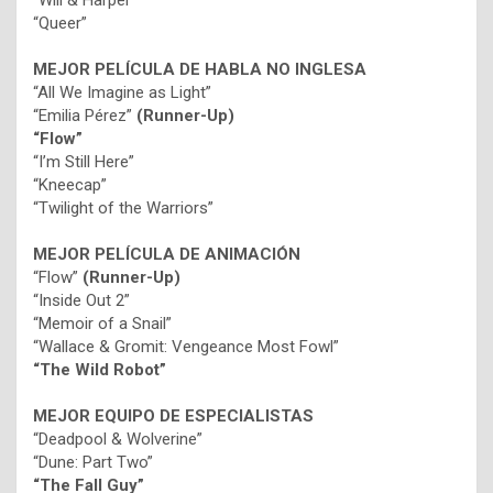
“Will & Harper”
“Queer”
MEJOR PELÍCULA DE HABLA NO INGLESA
“All We Imagine as Light”
“Emilia Pérez”
(Runner-Up)
“Flow”
“I’m Still Here”
“Kneecap”
“Twilight of the Warriors”
MEJOR PELÍCULA DE ANIMACIÓN
“Flow”
(Runner-Up)
“Inside Out 2”
“Memoir of a Snail”
“Wallace & Gromit: Vengeance Most Fowl”
“The Wild Robot”
MEJOR EQUIPO DE ESPECIALISTAS
“Deadpool & Wolverine”
“Dune: Part Two”
“The Fall Guy”