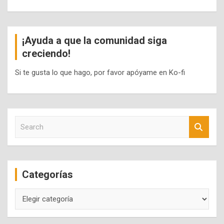
¡Ayuda a que la comunidad siga
creciendo!
Si te gusta lo que hago, por favor apóyame en Ko-fi
S
e
a
r
c
Categorías
h
Categorías