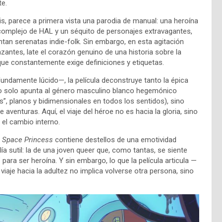
te.
olis, parece a primera vista una parodia de manual: una heroína
complejo de HAL y un séquito de personajes extravagantes,
an serenatas indie-folk. Sin embargo, en esta agitación
zantes, late el corazón genuino de una historia sobre la
que constantemente exige definiciones y etiquetas.
undamente lúcido—, la película deconstruye tanto la épica
 no solo apunta al género masculino blanco hegemónico
”, planos y bidimensionales en todos los sentidos), sino
 aventuras. Aquí, el viaje del héroe no es hacia la gloria, sino
 el cambio interno.
 Space Princess
contiene destellos de una emotividad
a sutil: la de una joven queer que, como tantas, se siente
ara ser heroína. Y sin embargo, lo que la película articula —
iaje hacia la adultez no implica volverse otra persona, sino