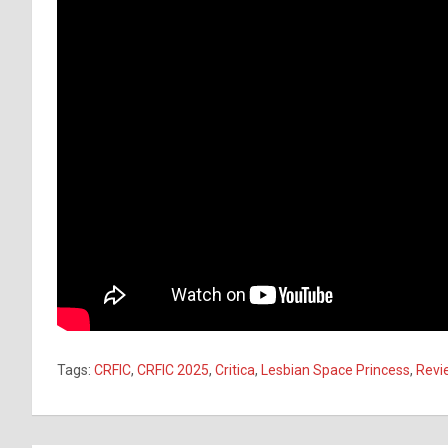
Tags:
CRFIC
,
CRFIC 2025
,
Critica
,
Lesbian Space Princess
,
Revi