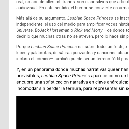
real, no son detalles arbitrarios: son dispositivos que artic
audiovisual. En este sentido, el humor se convierte en arma
Más allá de su argumento,
Lesbian Space Princess
se inscr
independiente: el uso del medio para amplificar voces hist
Universe
,
BoJack Horseman
o
Rick and Morty
—de donde toma
decir lo que muchas otras no se atreven, pero lo hace sin p
Porque
Lesbian Space Princess
es, sobre todo, un festejo. 
luces y palabrotas, de sátiras punzantes y canciones absur
incluso el cómico— también puede ser un terreno fértil para l
Y, en un panorama donde muchas narrativas queer han 
previsibles,
Lesbian Space Princess
aparece como un ll
encubre una sofisticación narrativa en clave anárquica:
incomodar sin perder la ternura, para representar sin s