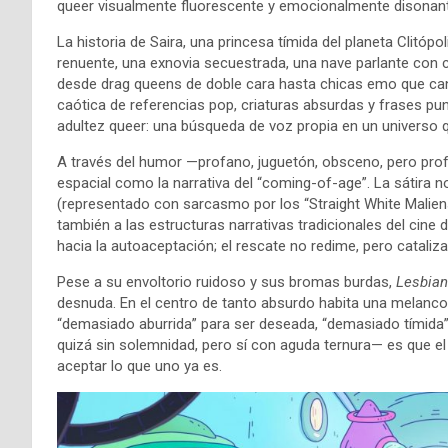
queer visualmente fluorescente y emocionalmente disonan
La historia de Saira, una princesa tímida del planeta Clitóp
renuente, una exnovia secuestrada, una nave parlante con 
desde drag queens de doble cara hasta chicas emo que cant
caótica de referencias pop, criaturas absurdas y frases pun
adultez queer: una búsqueda de voz propia en un universo 
A través del humor —profano, juguetón, obsceno, pero prof
espacial como la narrativa del “coming-of-age”. La sátira
(representado con sarcasmo por los “Straight White Maliens
también a las estructuras narrativas tradicionales del cine de
hacia la autoaceptación; el rescate no redime, pero cataliza
Pese a su envoltorio ruidoso y sus bromas burdas,
Lesbian
desnuda. En el centro de tanto absurdo habita una melancolí
“demasiado aburrida” para ser deseada, “demasiado tímida” p
quizá sin solemnidad, pero sí con aguda ternura— es que el v
aceptar lo que uno ya es.