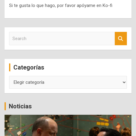
Si te gusta lo que hago, por favor apóyame en Ko-fi
S
e
a
r
c
Categorías
h
Categorías
Noticias