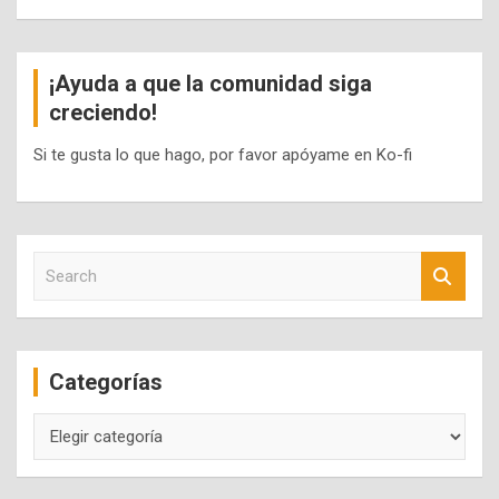
¡Ayuda a que la comunidad siga
creciendo!
Si te gusta lo que hago, por favor apóyame en Ko-fi
S
e
a
r
c
Categorías
h
Categorías