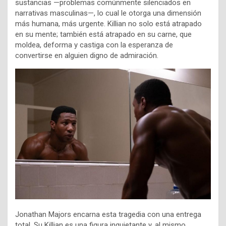
sustancias —problemas comúnmente silenciados en
narrativas masculinas—, lo cual le otorga una dimensión
más humana, más urgente. Killian no solo está atrapado
en su mente; también está atrapado en su carne, que
moldea, deforma y castiga con la esperanza de
convertirse en alguien digno de admiración.
Jonathan Majors encarna esta tragedia con una entrega
total. Su Killian es una figura inquietante y, al mismo