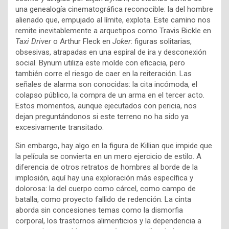
una genealogía cinematográfica reconocible: la del hombre
alienado que, empujado al límite, explota. Este camino nos
remite inevitablemente a arquetipos como Travis Bickle en
Taxi Driver
o Arthur Fleck en
Joker
: figuras solitarias,
obsesivas, atrapadas en una espiral de ira y desconexión
social. Bynum utiliza este molde con eficacia, pero
también corre el riesgo de caer en la reiteración. Las
señales de alarma son conocidas: la cita incómoda, el
colapso público, la compra de un arma en el tercer acto.
Estos momentos, aunque ejecutados con pericia, nos
dejan preguntándonos si este terreno no ha sido ya
excesivamente transitado.
Sin embargo, hay algo en la figura de Killian que impide que
la película se convierta en un mero ejercicio de estilo. A
diferencia de otros retratos de hombres al borde de la
implosión, aquí hay una exploración más específica y
dolorosa: la del cuerpo como cárcel, como campo de
batalla, como proyecto fallido de redención. La cinta
aborda sin concesiones temas como la dismorfia
corporal, los trastornos alimenticios y la dependencia a