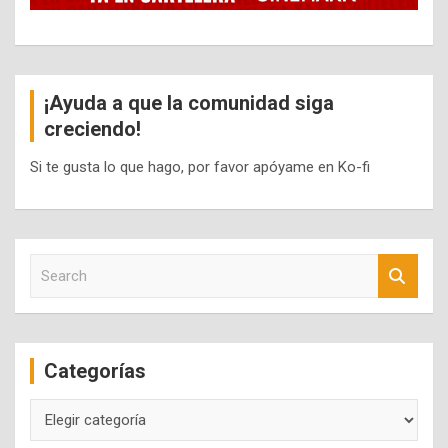
¡Ayuda a que la comunidad siga
creciendo!
Si te gusta lo que hago, por favor apóyame en Ko-fi
S
e
a
r
c
Categorías
h
Categorías