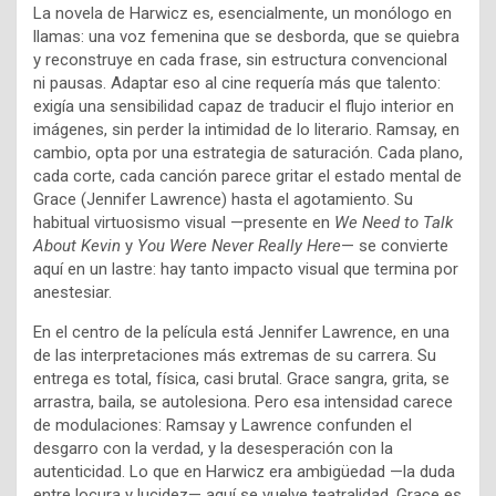
La novela de Harwicz es, esencialmente, un monólogo en
llamas: una voz femenina que se desborda, que se quiebra
y reconstruye en cada frase, sin estructura convencional
ni pausas. Adaptar eso al cine requería más que talento:
exigía una sensibilidad capaz de traducir el flujo interior en
imágenes, sin perder la intimidad de lo literario. Ramsay, en
cambio, opta por una estrategia de saturación. Cada plano,
cada corte, cada canción parece gritar el estado mental de
Grace (Jennifer Lawrence) hasta el agotamiento. Su
habitual virtuosismo visual —presente en
We Need to Talk
About Kevin
y
You Were Never Really Here
— se convierte
aquí en un lastre: hay tanto impacto visual que termina por
anestesiar.
En el centro de la película está Jennifer Lawrence, en una
de las interpretaciones más extremas de su carrera. Su
entrega es total, física, casi brutal. Grace sangra, grita, se
arrastra, baila, se autolesiona. Pero esa intensidad carece
de modulaciones: Ramsay y Lawrence confunden el
desgarro con la verdad, y la desesperación con la
autenticidad. Lo que en Harwicz era ambigüedad —la duda
entre locura y lucidez— aquí se vuelve teatralidad. Grace es