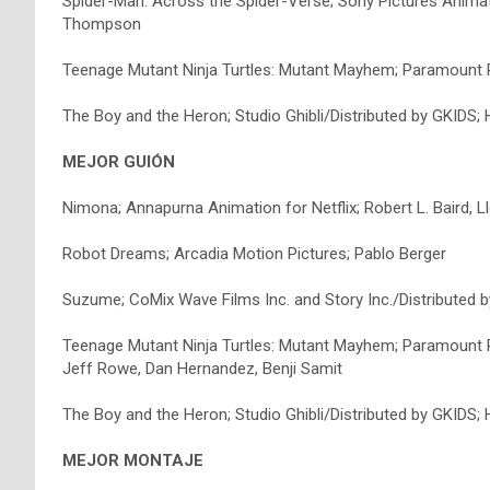
Spider-Man: Across the Spider-Verse; Sony Pictures Anima
Thompson
Teenage Mutant Ninja Turtles: Mutant Mayhem; Paramount P
The Boy and the Heron; Studio Ghibli/Distributed by GKIDS;
MEJOR GUIÓN
Nimona; Annapurna Animation for Netflix; Robert L. Baird, L
Robot Dreams; Arcadia Motion Pictures; Pablo Berger
Suzume; CoMix Wave Films Inc. and Story Inc./Distributed b
Teenage Mutant Ninja Turtles: Mutant Mayhem; Paramount P
Jeff Rowe, Dan Hernandez, Benji Samit
The Boy and the Heron; Studio Ghibli/Distributed by GKIDS;
MEJOR MONTAJE