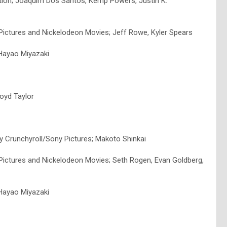
tion; Joaquim Dos Santos, Kemp Powers, Justin K.
ictures and Nickelodeon Movies; Jeff Rowe, Kyler Spears
 Hayao Miyazaki
loyd Taylor
y Crunchyroll/Sony Pictures; Makoto Shinkai
ictures and Nickelodeon Movies; Seth Rogen, Evan Goldberg,
 Hayao Miyazaki