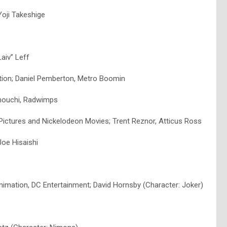
Yoji Takeshige
aiv” Leff
tion; Daniel Pemberton, Metro Boomin
nnouchi, Radwimps
ictures and Nickelodeon Movies; Trent Reznor, Atticus Ross
Joe Hisaishi
imation, DC Entertainment; David Hornsby (Character: Joker)