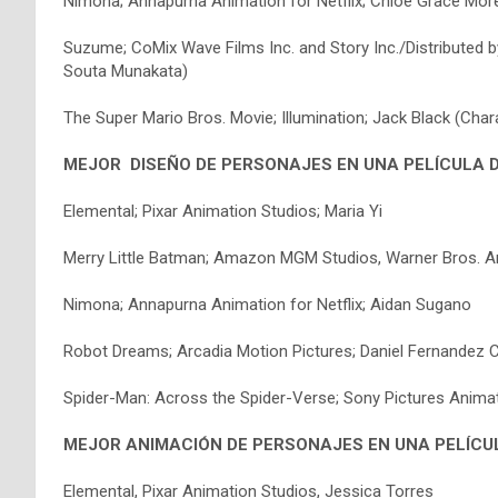
Nimona; Annapurna Animation for Netflix; Chloë Grace Mor
Suzume; CoMix Wave Films Inc. and Story Inc./Distributed 
Souta Munakata)
The Super Mario Bros. Movie; Illumination; Jack Black (Cha
MEJOR DISEÑO DE PERSONAJES EN UNA PELÍCULA
Elemental; Pixar Animation Studios; Maria Yi
Merry Little Batman; Amazon MGM Studios, Warner Bros. Ani
Nimona; Annapurna Animation for Netflix; Aidan Sugano
Robot Dreams; Arcadia Motion Pictures; Daniel Fernandez 
Spider-Man: Across the Spider-Verse; Sony Pictures Animat
MEJOR ANIMACIÓN DE PERSONAJES EN UNA PELÍCU
Elemental, Pixar Animation Studios, Jessica Torres