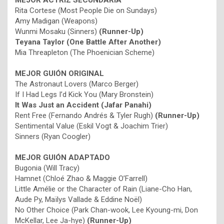
MEJOR ACTRIZ SECUNDARIA
Rita Cortese (Most People Die on Sundays)
Amy Madigan (Weapons)
Wunmi Mosaku (Sinners)
(Runner-Up)
Teyana Taylor (One Battle After Another)
Mia Threapleton (The Phoenician Scheme)
MEJOR GUIÓN ORIGINAL
The Astronaut Lovers (Marco Berger)
If I Had Legs I’d Kick You (Mary Bronstein)
It Was Just an Accident (Jafar Panahi)
Rent Free (Fernando Andrés & Tyler Rugh)
(Runner-Up)
Sentimental Value (Eskil Vogt & Joachim Trier)
Sinners (Ryan Coogler)
MEJOR GUIÓN ADAPTADO
Bugonia (Will Tracy)
Hamnet (Chloé Zhao & Maggie O’Farrell)
Little Amélie or the Character of Rain (Liane-Cho Han,
Aude Py, Maïlys Vallade & Eddine Noël)
No Other Choice (Park Chan-wook, Lee Kyoung-mi, Don
McKellar, Lee Ja-hye)
(Runner-Up)