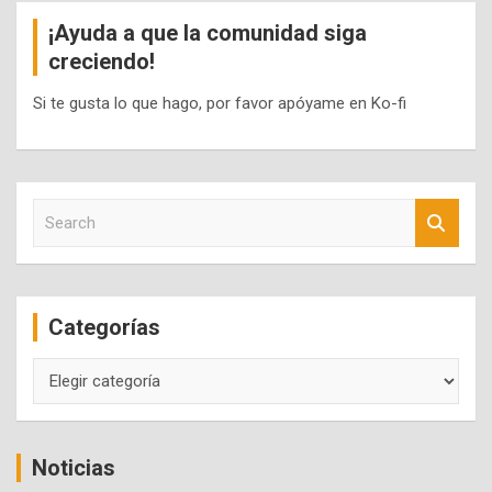
¡Ayuda a que la comunidad siga
creciendo!
Si te gusta lo que hago, por favor apóyame en Ko-fi
S
e
a
r
c
Categorías
h
Categorías
Noticias