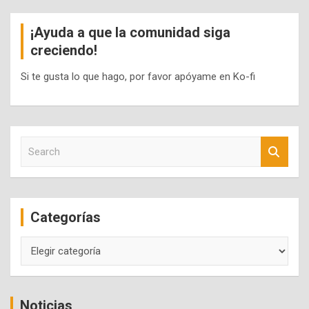
¡Ayuda a que la comunidad siga
creciendo!
Si te gusta lo que hago, por favor apóyame en Ko-fi
S
e
a
r
c
Categorías
h
Categorías
Noticias