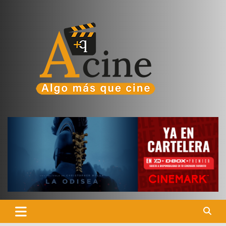
Skip
to
content
Una Página de Crítica y Apreciación Cinematográfica, hecha por
Algo más que cine
un fan que Ama el Séptimo Arte y el Entretenimiento