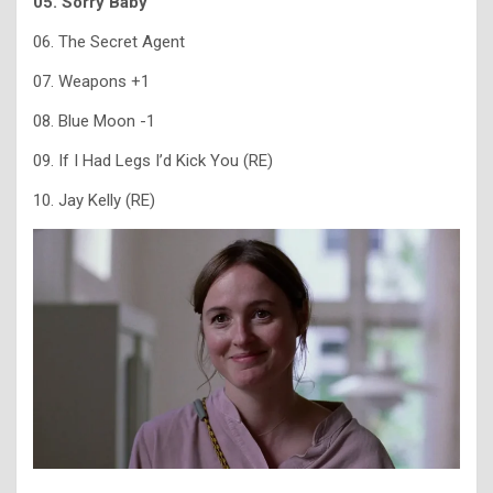
05. Sorry Baby
06. The Secret Agent
07. Weapons +1
08. Blue Moon -1
09. If I Had Legs I’d Kick You (RE)
10. Jay Kelly (RE)