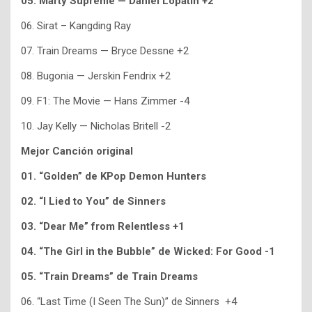
05. Marty Supreme — Daniel Lopatin +2
06. Sirat – Kangding Ray
07. Train Dreams — Bryce Dessne +2
08. Bugonia — Jerskin Fendrix +2
09. F1: The Movie — Hans Zimmer -4
10. Jay Kelly — Nicholas Britell -2
Mejor Canción original
01. “Golden” de KPop Demon Hunters
02. “I Lied to You” de Sinners
03. “Dear Me” from Relentless +1
04. “The Girl in the Bubble” de Wicked: For Good -1
05. “Train Dreams” de Train Dreams
06. “Last Time (I Seen The Sun)” de Sinners +4