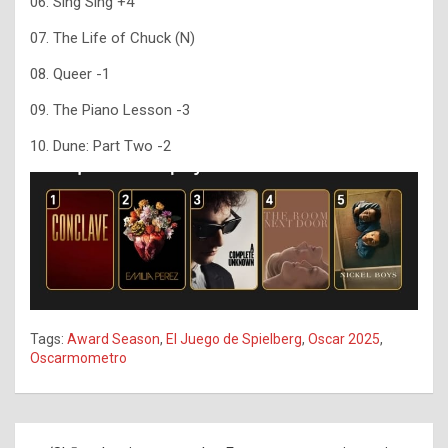
06. Sing Sing +4
07.
The Life of Chuck (N)
08. Queer -1
09. The Piano Lesson -3
10. Dune: Part Two -2
Tags:
Award Season
,
El Juego de Spielberg
,
Oscar 2025
,
Oscarmometro
Navegación