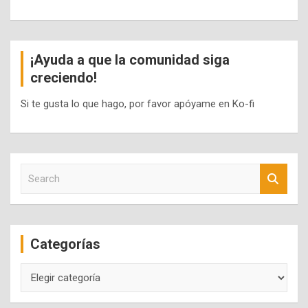
¡Ayuda a que la comunidad siga
creciendo!
Si te gusta lo que hago, por favor apóyame en Ko-fi
S
e
a
r
c
Categorías
h
Categorías