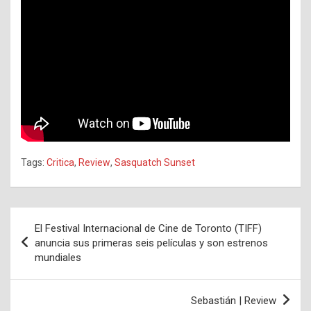
Tags:
Critica
,
Review
,
Sasquatch Sunset
Navegación
El Festival Internacional de Cine de Toronto (TIFF)
de
anuncia sus primeras seis películas y son estrenos
mundiales
entradas
Sebastián | Review