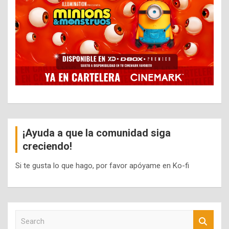
¡Ayuda a que la comunidad siga
creciendo!
Si te gusta lo que hago, por favor apóyame en Ko-fi
S
e