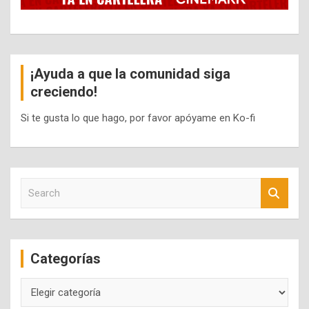
¡Ayuda a que la comunidad siga
creciendo!
Si te gusta lo que hago, por favor apóyame en Ko-fi
S
e
a
r
c
Categorías
h
Categorías