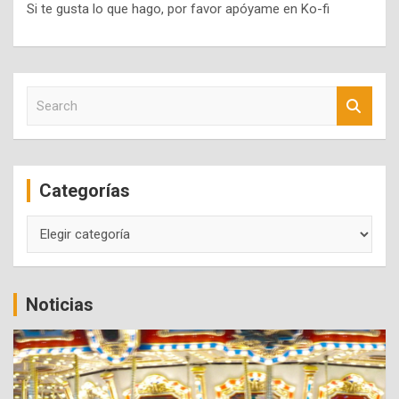
Si te gusta lo que hago, por favor apóyame en Ko-fi
S
e
a
r
c
Categorías
h
Categorías
Noticias