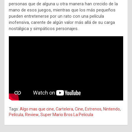
personas que de alguna u otra manera han crecido de la
mano de esos juegos, mientras que los más pequeños
pueden entretenerse por un rato con una película
inofensiva, carente de algún valor más allá de su carga
nostálgica y simpáticos personajes.
Tags:
Algo mas que cine
,
Cartelera
,
Cine
,
Estrenos
,
Nintendo
,
Película
,
Review
,
Super Mario Bros La Pelicula