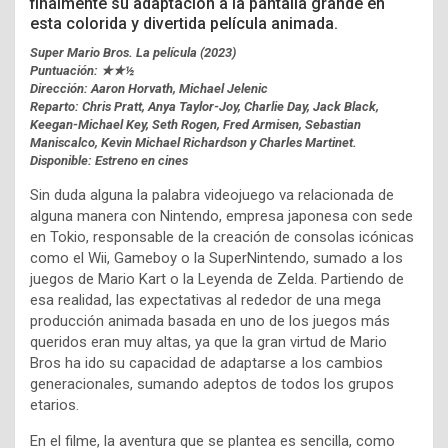
finalmente su adaptación a la pantalla grande en
esta colorida y divertida película animada.
Super Mario Bros. La película (2023)
Puntuación: ★★
½
Dirección: Aaron Horvath, Michael Jelenic
Reparto: Chris Pratt, Anya Taylor-Joy, Charlie Day, Jack Black,
Keegan-Michael Key, Seth Rogen, Fred Armisen, Sebastian
Maniscalco, Kevin Michael Richardson y Charles Martinet.
Disponible: Estreno en cines
Sin duda alguna la palabra videojuego va relacionada de
alguna manera con Nintendo, empresa japonesa con sede
en Tokio, responsable de la creación de consolas icónicas
como el Wii, Gameboy o la SuperNintendo, sumado a los
juegos de Mario Kart o la Leyenda de Zelda. Partiendo de
esa realidad, las expectativas al rededor de una mega
producción animada basada en uno de los juegos más
queridos eran muy altas, ya que la gran virtud de Mario
Bros ha ido su capacidad de adaptarse a los cambios
generacionales, sumando adeptos de todos los grupos
etarios.
En el filme, la aventura que se plantea es sencilla, como