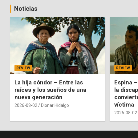
entradas
Noticias
REVIEW
REVIEW
La hija cóndor – Entre las
Espina –
raíces y los sueños de una
la disca
nueva generación
conviert
víctima
2026-08-02
Dionar Hidalgo
2026-08-02