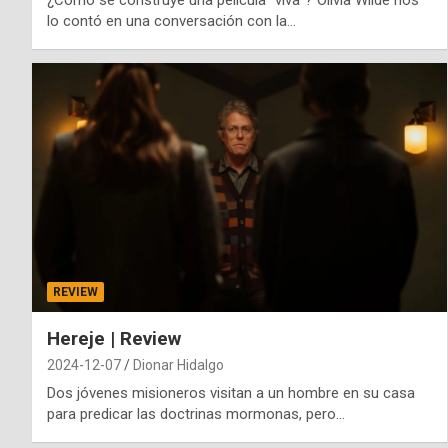
¿Cómo se construye una película “viva”? Olivia Wilde nos
lo contó en una conversación con la…
REVIEW
Hereje | Review
2024-12-07
Dionar Hidalgo
Dos jóvenes misioneros visitan a un hombre en su casa
para predicar las doctrinas mormonas, pero…