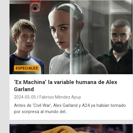
ESPECIALES
‘Ex Machina’ la variable humana de Alex
Garland
2024-05-05
Fabricio Méndez Apuy
Antes de ‘Civil War’, Alex Garland y A24 ya habían tomado
por sorpresa al mundo del…