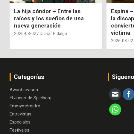
La hija cóndor – Entre las
Espina –
raíces y los sueños de una
la disca
nueva generación
conviert
víctima
2026-08-02
Dionar Hidalgo
2026-08-02
Categorías
Siguen
Award season
El Juego de Spielberg
Emmymómetro
Entrevistas
Especiales
Festivales