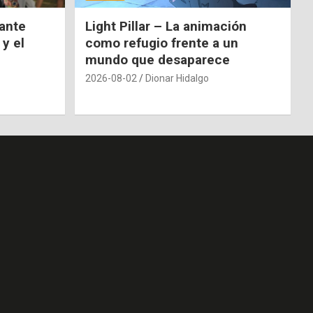
nante
Light Pillar – La animación
 y el
como refugio frente a un
mundo que desaparece
2026-08-02
Dionar Hidalgo