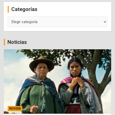
c
Categorías
h
Categorías
Noticias
REVIEW