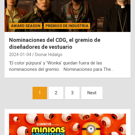
AWARD SEASON
PREMIOS DE INDUSTRIA
Nominaciones del CDG, el gremio de
diseñadores de vestuario
2024-01-04
Dionar Hidalgo
‘El color púrpura’ y ‘Wonka’ quedan fuera de las
nominaciones del gremio. Nominaciones para The…
Paginación
1
2
3
Next
de
entradas