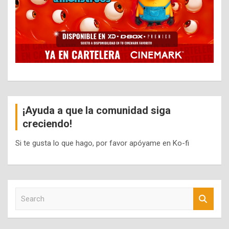
¡Ayuda a que la comunidad siga
creciendo!
Si te gusta lo que hago, por favor apóyame en Ko-fi
S
e
a
r