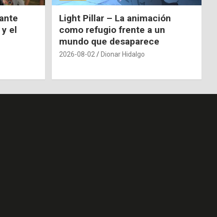
nante
Light Pillar – La animación
 y el
como refugio frente a un
mundo que desaparece
2026-08-02
Dionar Hidalgo