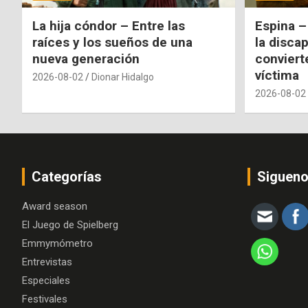
La hija cóndor – Entre las
Espina –
raíces y los sueños de una
la disca
nueva generación
conviert
víctima
2026-08-02
Dionar Hidalgo
2026-08-02
Categorías
Siguen
Award season
El Juego de Spielberg
Emmymómetro
Entrevistas
Especiales
Festivales