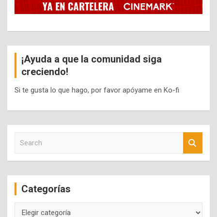
¡Ayuda a que la comunidad siga
creciendo!
Si te gusta lo que hago, por favor apóyame en Ko-fi
S
e
a
r
c
Categorías
h
Categorías