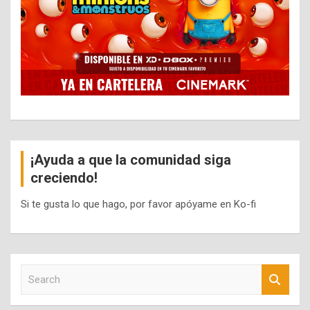
¡Ayuda a que la comunidad siga
creciendo!
Si te gusta lo que hago, por favor apóyame en Ko-fi
S
e
a