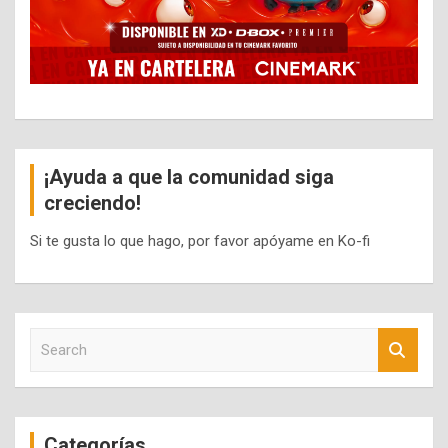
¡Ayuda a que la comunidad siga
creciendo!
Si te gusta lo que hago, por favor apóyame en Ko-fi
S
e
a
r
c
Categorías
h